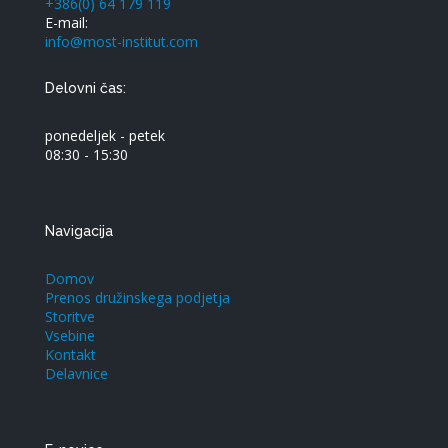
+386(0) 64 179 119
E-mail:
info@most-institut.com
Delovni čas:
ponedeljek - petek
08:30 - 15:30
Navigacija
Domov
Prenos družinskega podjetja
Storitve
Vsebine
Kontakt
Delavnice