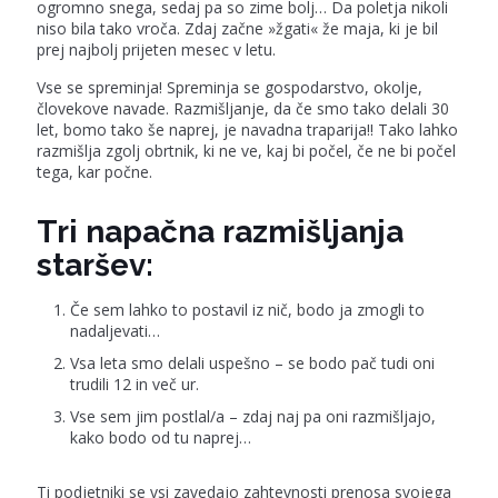
ogromno snega, sedaj pa so zime bolj… Da poletja nikoli
niso bila tako vroča. Zdaj začne »žgati« že maja, ki je bil
prej najbolj prijeten mesec v letu.
Vse se spreminja! Spreminja se gospodarstvo, okolje,
človekove navade. Razmišljanje, da če smo tako delali 30
let, bomo tako še naprej, je navadna traparija!! Tako lahko
razmišlja zgolj obrtnik, ki ne ve, kaj bi počel, če ne bi počel
tega, kar počne.
Tri napačna razmišljanja
staršev:
Če sem lahko to postavil iz nič, bodo ja zmogli to
nadaljevati…
Vsa leta smo delali uspešno – se bodo pač tudi oni
trudili 12 in več ur.
Vse sem jim postlal/a – zdaj naj pa oni razmišljajo,
kako bodo od tu naprej…
Ti podjetniki se vsi zavedajo zahtevnosti prenosa svojega