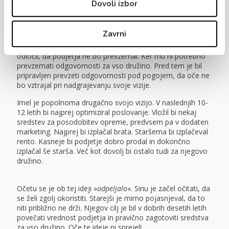
Dovoli izbor
favorizira mlajšega sina. Ob mojem pronicljivem vprašanju:
»
Kaj se gremo?«
, je začel »
jecljati
«, da je pripravljen
mlajšemu pomagati…
Zavrni
S tem je zgolj spodbudil starejšega, da se je hipoma
odločil, da podjetja ne bo prevzemal. Ker mu ni potrebno
prevzemati odgovornosti za vso družino. Pred tem je bil
pripravljen prevzeti odgovornosti pod pogojem, da oče ne
bo vztrajal pri nadgrajevanju svoje vizije.
Imel je popolnoma drugačno svojo vizijo. V naslednjih 10-
12 letih bi najprej optimiziral poslovanje. Vložil bi nekaj
sredstev za posodobitev opreme, predvsem pa v dodaten
marketing. Najprej bi izplačal brata. Staršema bi izplačeval
rento. Kasneje bi podjetje dobro prodal in dokončno
izplačal še starša. Več kot dovolj bi ostalo tudi za njegovo
družino.
Očetu se je ob tej ideji »
odpeljalo
«. Sinu je začel očitati, da
se želi zgolj okoristiti. Starejši je mirno pojasnjeval, da to
niti približno ne drži. Njegov cilj je bil v dobrih desetih letih
povečati vrednost podjetja in pravično zagotoviti sredstva
za vso družino. Oče te ideje ni sprejel!