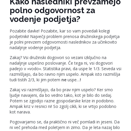
Kako nasledniki prevzamejo
polno odgovornost za
vodenje podjetja?
Pozabite davke! Pozabite, kar so vam povedali kolegi
podjetniki! Največji problem prenosa družinskega podjetja
je polni prevzem odgovornosti naslednikov za učinkovito
nadaljnje vodenje podjetja.
Zakaj? Vsi družinski dogovori so vezani izključno na
nadaljnje uspešno poslovanje. Če tega ni, vsi dogovori
padejo v »vodo«. Statistika pravi, da uspe le 1/3. Seveda vsi
razmišljajo, da bo ravno njim uspelo. Ampak isto razmišlja
tudi tistih 2/3, ki jim potem
ne
uspe…
!
Zakaj vsi razmišljajo, da bo prav njim uspelo? Ker smo
ljudje navajeni, da bo vedno tako, kot je bilo do sedaj.
Potem se zgodijo razne gospodarske krize in podobno.
Ampak kriz v resnici ni! So zgolj cikli, ki se vrtijo podobno
kot narava.
Pogovarjamo se, da praktično ni več pomladi in jeseni. Da
ni več prehoda med poletjem in zimo. Da je leta nazaj bilo