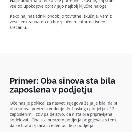
Nasledniki imajo redko vse potrebne izkušnje, saj starši
vse do upokojitve opravljajo najbolj ključne naloge.
Kako naj nasledniki pridobijo tovrstne izkušnje, vam z
veseljem zaupamo na brezplačnem informativnem
srečanju.
Primer: Oba sinova sta bila
zaposlena v podjetju
Oče nas je poklical za nasvet. Njegova želja je bila, da bi
oba sinova prevzela vodenje družinskega podjetja z 12
zaposlenimi. Izziv pa dejstvo, da nista bila pripravljena
sodelovati. Oba sta prevzem podjetja pogojevala s tem,
da se brata izplača in eden odide iz podjetja.