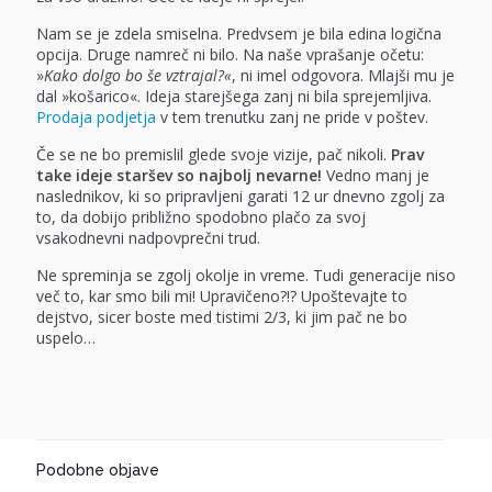
Nam se je zdela smiselna. Predvsem je bila edina logična
opcija. Druge namreč ni bilo. Na naše vprašanje očetu:
»
Kako dolgo bo še vztrajal?«
, ni imel odgovora. Mlajši mu je
dal »košarico«. Ideja starejšega zanj ni bila sprejemljiva.
Prodaja podjetja
v tem trenutku zanj ne pride v poštev.
Če se ne bo premislil glede svoje vizije, pač nikoli.
Prav
take ideje staršev so najbolj nevarne!
Vedno manj je
naslednikov, ki so pripravljeni garati 12 ur dnevno zgolj za
to, da dobijo približno spodobno plačo za svoj
vsakodnevni nadpovprečni trud.
Ne spreminja se zgolj okolje in vreme. Tudi generacije niso
več to, kar smo bili mi! Upravičeno?!? Upoštevajte to
dejstvo, sicer boste med tistimi 2/3, ki jim pač ne bo
uspelo…
Podobne objave