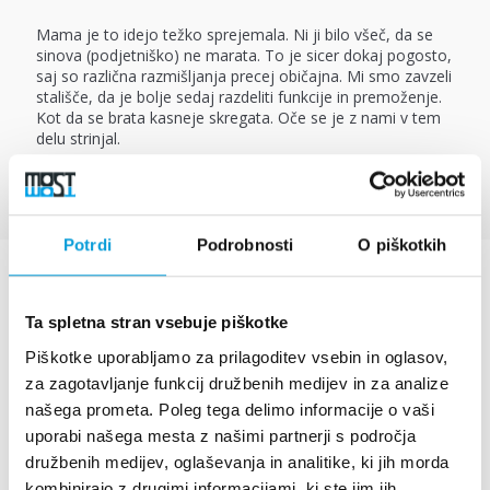
Mama je to idejo težko sprejemala. Ni ji bilo všeč, da se
sinova (podjetniško) ne marata. To je sicer dokaj pogosto,
saj so različna razmišljanja precej običajna. Mi smo zavzeli
stališče, da je bolje sedaj razdeliti funkcije in premoženje.
Kot da se brata kasneje skregata. Oče se je z nami v tem
delu strinjal.
Potrdi
Podrobnosti
O piškotkih
Ta spletna stran vsebuje piškotke
Pomembne so mu bile tri
Piškotke uporabljamo za prilagoditev vsebin in oglasov,
ključne stvari:
za zagotavljanje funkcij družbenih medijev in za analize
našega prometa. Poleg tega delimo informacije o vaši
nadaljevanje poslovanja zaradi strank, zaposlenih,
uporabi našega mesta z našimi partnerji s področja
dobaviteljev;
družbenih medijev, oglaševanja in analitike, ki jih morda
želel je, da se njegova vizija nadaljuje in še
kombinirajo z drugimi informacijami, ki ste jim jih